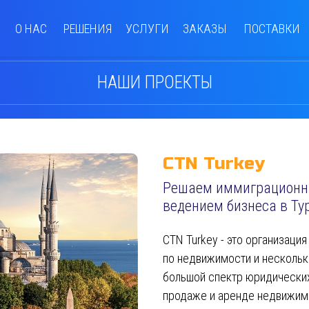
О НАС
РЕШЕНИЯ
УСЛУГИ
ЗАКАЗЫ
ПОСТАВКИ
НАШИ ПРОЕКТЫ
CTN Turkey
Решаем иммиграционны
ведением бизнеса в Ту
CTN Turkey - это организаци
по недвижимости и нескольк
большой спектр юридических 
продаже и аренде недвижимо