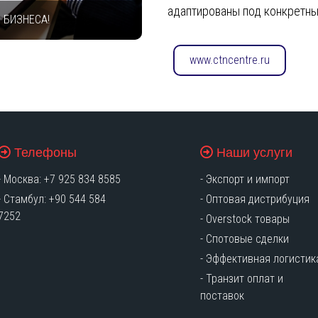
адаптированы под конкретны
 БИЗНЕСА!
www.ctncentre.ru
Телефоны
Наши услуги
- Москва: +7 925 834 8585
-
Экспорт и импорт
- Стамбул: +90 544 584
-
Оптовая дистрибуция
7252
-
Overstock товары
-
Спотовые сделки
-
Эффективная логистик
-
Транзит оплат и
поставок