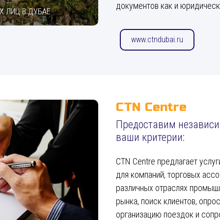
документов как и юридичес
Х ЛИЦ В ДУБАЕ
www.ctndubai.ru
CTN Centre
Предоставим независи
ваши критерии:
CTN Centre предлагает услу
для компаний, торговых ассо
различных отраслях промыш
рынка, поиск клиентов, опро
организацию поездок и сопр